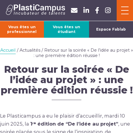
Panneau de gestion des cookies
Vous êtes un
Vous êtes un
Espace Fablab
professionnel
étudiant
ACCUEIL
Accueil
/ Actualités / Retour sur la soirée « De l’idée au projet »
: une première édition réussie !
L’ASSOCIATION
Retour sur la soirée « De
l’idée au projet » : une
FORMATIONS
première édition réussie !
ACTUALITÉS
Le Plasticampus a eu le plaisir d’accueillir, mardi 10
juin 2025, la
1ʳᵉ édition de “De l’idée au projet”
, une
soirée placée sous le signe de l’inspiration, de
CONTACT