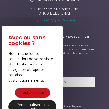
5 Rue Pierre et Marie Curie
01100 BELLIGNAT
Tél : 04 74 81 97 69
ABONNEZ-VOUS À NOTRE NEWSLETTER
En renseignant ce formulaire, cous acceptez de recevoir
notre newsletter par courrier électronique. Vous pouvez vous
Nous recueillons des
désinscrire à tout moment en utilisant les liens de
désinscription.
cookies lors de votre visite
afin d'optimiser votre
navigation et repérer
certains
dysfonctionnements.
JE M'INSCRIS
Tout accepter
Personnaliser mes
Gestion des cookies
Mentions légales
choix