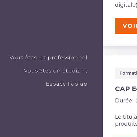
digitale)
VOI
Vous êtes un professionnel
Vous êtes un étudiant
Formati
Espace Fablab
CAP E
Durée :
Le titu
produits