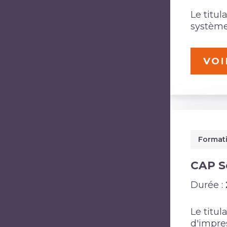
Le titu
système 
VOI
Formati
CAP Sé
Durée :
Le titul
d'impre