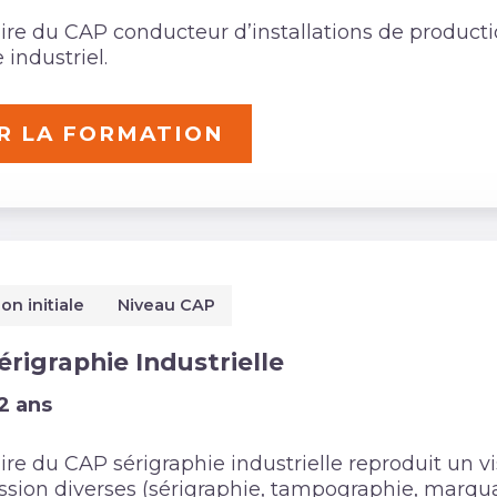
laire du CAP conducteur d’installations de product
industriel.
R LA FORMATION
on initiale
Niveau CAP
rigraphie Industrielle
2 ans
aire du CAP sérigraphie industrielle reproduit un v
ssion diverses (sérigraphie, tampographie, marq