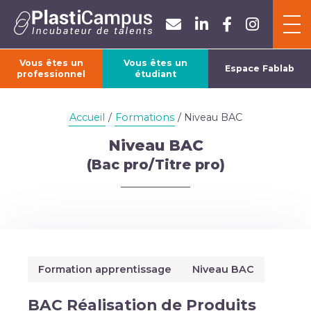
Panneau de gestion des cookies
Vous êtes un
Vous êtes un
Espace Fablab
professionnel
étudiant
ACCUEIL
Accueil
/
Formations
/ Niveau BAC
L’ASSOCIATION
Niveau BAC
(Bac pro/Titre pro)
FORMATIONS
ACTUALITÉS
Formation apprentissage
Niveau BAC
BAC Réalisation de Produits
CONTACT