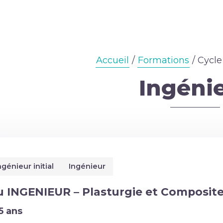
Accueil
/
Formations
/ Cycle
Ingéni
ngénieur initial
Ingénieur
u INGENIEUR – Plasturgie et Composit
5 ans