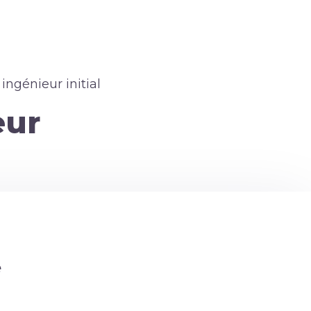
 ingénieur initial
eur
e