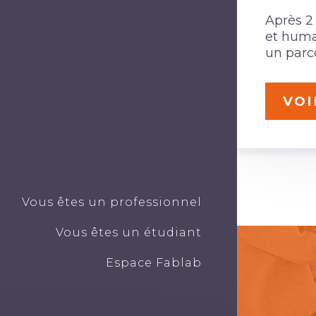
Après 2
et humai
un parco
VOI
Vous êtes un professionnel
Vous êtes un étudiant
Espace Fablab