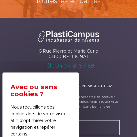
toutes les actualités
5 Rue Pierre et Marie Curie
01100 BELLIGNAT
Tél : 04 74 81 97 69
ABONNEZ-VOUS À NOTRE NEWSLETTER
En renseignant ce formulaire, cous acceptez de recevoir
notre newsletter par courrier électronique. Vous pouvez vous
Nous recueillons des
désinscrire à tout moment en utilisant les liens de
désinscription.
cookies lors de votre visite
afin d'optimiser votre
navigation et repérer
certains