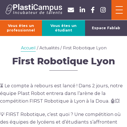
Panneau de gestion des cookies
Vous êtes un
Vous êtes un
Espace Fablab
professionnel
étudiant
ACCUEIL
Accueil
/ Actualités / First Robotique Lyon
L’ASSOCIATION
First Robotique Lyon
FORMATIONS
⏳ Le compte à rebours est lancé ! Dans 2 jours, notre
équipe Plast Robot entrera dans l’arène de la
compétition FIRST Robotique à Lyon à la Doua. 🤖💥
ACTUALITÉS
💡 FIRST Robotique, c’est quoi ? Une compétition où
des équipes de lycéens et d’étudiants s’affrontent
CONTACT