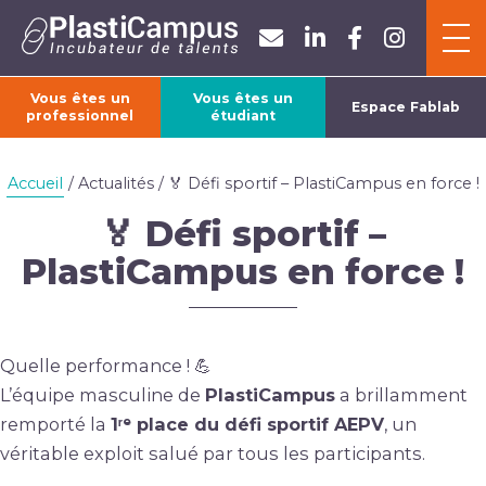
Panneau de gestion des cookies
Vous êtes un
Vous êtes un
Espace Fablab
professionnel
étudiant
ACCUEIL
Accueil
/ Actualités / 🏅 Défi sportif – PlastiCampus en force !
L’ASSOCIATION
🏅 Défi sportif –
PlastiCampus en force !
FORMATIONS
Quelle performance ! 💪
ACTUALITÉS
L’équipe masculine de
PlastiCampus
a brillamment
remporté la
1ʳᵉ place du défi sportif AEPV
, un
véritable exploit salué par tous les participants.
CONTACT